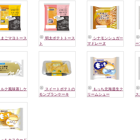
たまごマヨトース
明太ポテトトース
シナモンシュガー
ト
マドレーヌ
ー
ミルク風味蒸しケ
スイートポテトの
もっち北海道生ク
モンブランケーキ
リームシュー
ス
もっちカスタード