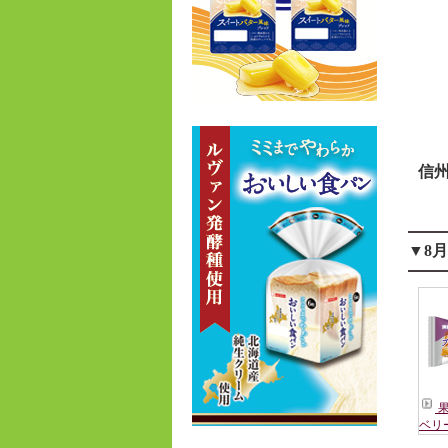
信
▼8
果
ベリ