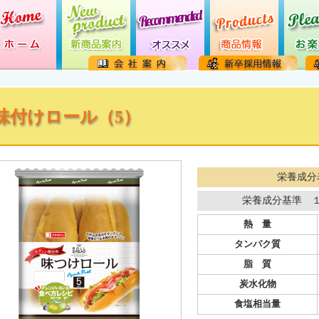
味付けロール（5）
栄養成分
栄養成分基準 
熱 量
タンパク質
脂 質
炭水化物
食塩相当量