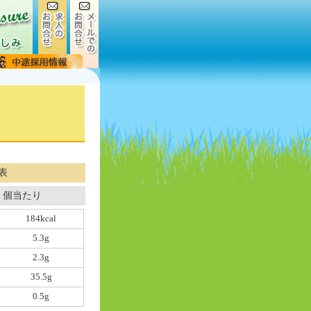
表
１個当たり
184kcal
5.3g
2.3g
35.5g
0.5g