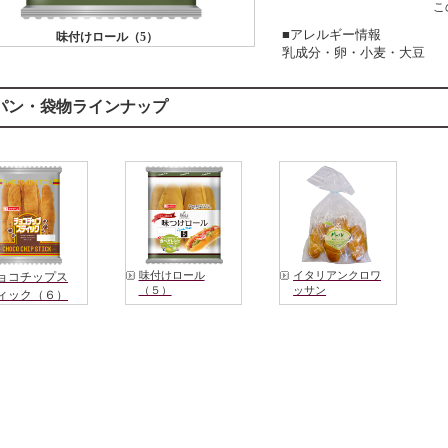
こ
■アレルギー情報
味付けロール（5）
乳成分・卵・小麦・大豆
パン・袋物ラインナップ
味付けロール
イタリアンクロワ
ョコチップス
（５）
ッサン
ィック（６）