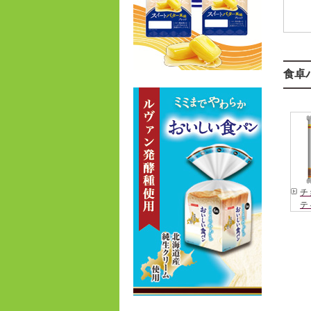
食卓
チ
テ