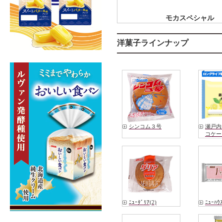
モカスペシャル
洋菓子ラインナップ
シンコム３号
瀬戸内
コケー
ﾆｭｰﾀﾞﾘｱ(2)
ﾆｭｰﾊｳ