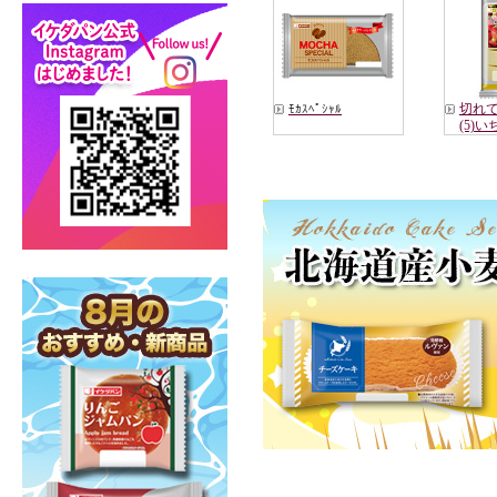
切れてる
ﾓｶｽﾍﾟｼｬﾙ
(5)い