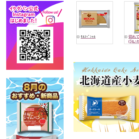
切れてる
ﾓｶｽﾍﾟｼｬﾙ
(5)い