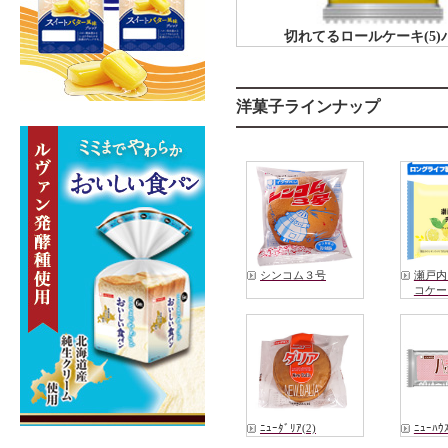
切れてるロールケーキ(5)
洋菓子ラインナップ
シンコム３号
瀬戸内
コケー
ﾆｭｰﾀﾞﾘｱ(2)
ﾆｭｰﾊｳ